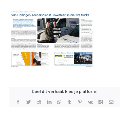
Deel dit verhaal, kies je platform!
Facebook
Twitter
Reddit
LinkedIn
WhatsApp
Tumblr
Pinterest
Vk
Xing
E-
mail