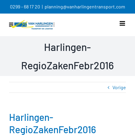
Ga
0299 - 68 17 20
|
planning@vanharlingentransport.com
naar
inhoud
Harlingen-
RegioZakenFebr2016
Vorige
Harlingen-
RegioZakenFebr2016